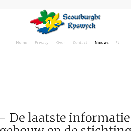
Home
Privacy
Over
Contact
Nieuws
 De laatste informatie
gebouw en de stichtin