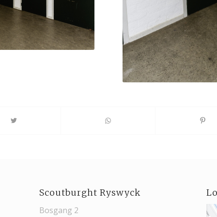
Scoutburght Ryswyck
Lo
Bosgang 2